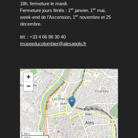
18h, fermeture le mardi.
er
er
Fermeture jours fériés : 1
janvier, 1
mai,
er
week-end de l’Ascension, 1
novembre et 25
décembre.
tél. : +33 4 66 86 30 40
museeducolombier@alesagglo.fr
+
−
500 m
2000 ft