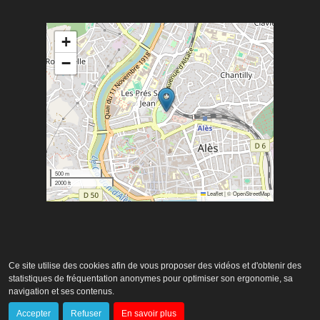
+
−
500 m
2000 ft
Leaflet
|
©
OpenStreetMap
Ce site utilise des cookies afin de vous proposer des vidéos et d'obtenir des
statistiques de fréquentation anonymes pour optimiser son ergonomie, sa
navigation et ses contenus.
Copyright 2026 -
Alès Agglomération
-
Mentions légales
-
Données
Accepter
Refuser
En savoir plus
personnelles
-
Gestion des cookies