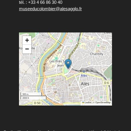
tél. : +33 4 66 86 30 40
museeducolombier@alesagglo.fr
+
−
500 m
2000 ft
Leaflet
|
©
OpenStreetMap