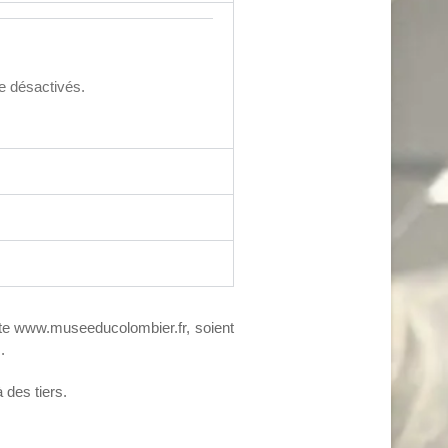
re désactivés.
site www.museeducolombier.fr, soient
.
 des tiers.