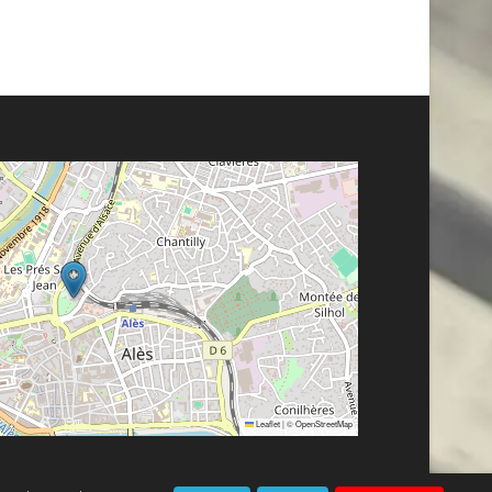
Leaflet
|
©
OpenStreetMap