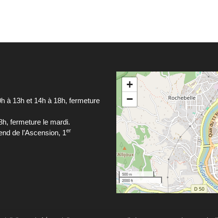
+
−
0h à 13h et 14h à 18h, fermeture
8h, fermeture le mardi.
er
nd de l’Ascension, 1
500 m
2000 ft