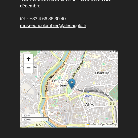
décembre.
tél. : +33 4 66 86 30 40
museeducolombier@alesagglo.fr
+
−
500 m
2000 ft
Leaflet
|
©
OpenStreetMap