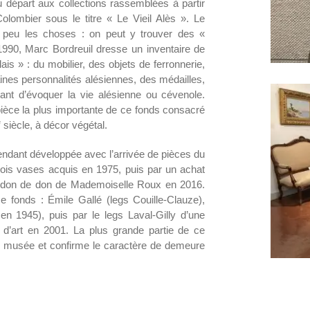
u départ aux collections rassemblées à partir
ombier sous le titre « Le Vieil Alès ». Le
n peu les choses : on peut y trouver des «
990, Marc Bordreuil dresse un inventaire de
lais » : du mobilier, des objets de ferronnerie,
nes personnalités alésiennes, des médailles,
ant d’évoquer la vie alésienne ou cévenole.
ièce la plus importante de ce fonds consacré
e
siècle, à décor végétal.
ependant développée avec l’arrivée de pièces du
ois vases acquis en 1975, puis par un achat
n don de don de Mademoiselle Roux en 2016.
e fonds : Émile Gallé (legs Couille-Clauze),
en 1945), puis par le legs Laval-Gilly d’une
s d’art en 2001. La plus grande partie de ce
du musée et confirme le caractère de demeure