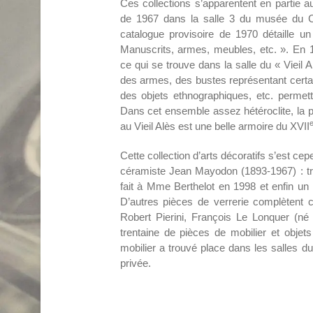
Ces collections s’apparentent en partie a
de 1967 dans la salle 3 du musée du Col
catalogue provisoire de 1970 détaille u
Manuscrits, armes, meubles, etc. ». En 1
ce qui se trouve dans la salle du « Vieil A
des armes, des bustes représentant certai
des objets ethnographiques, etc. permett
Dans cet ensemble assez hétéroclite, la p
au Vieil Alès est une belle armoire du XVII
Cette collection d’arts décoratifs s’est c
céramiste Jean Mayodon (1893-1967) : tr
fait à Mme Berthelot en 1998 et enfin u
D’autres pièces de verrerie complètent c
Robert Pierini, François Le Lonquer (né 
trentaine de pièces de mobilier et objet
mobilier a trouvé place dans les salles 
privée.